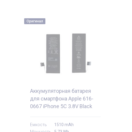
Оригинал
Аккумуляторная батарея
для смартфона Apple 616-
0667 iPhone 5C 3.8V Black
1510mAh 5.73Wh
тующие
Комплектующи
Емкость
1510 mAh
Мощность
5,73 Wh