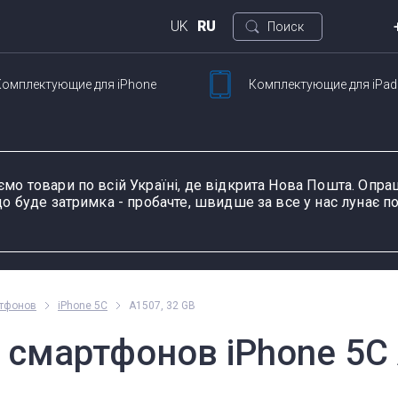
UK
RU
Поиск
Комплектующие
для iPhone
Комплектующие
для iPad
Кие
ртфонов
Для планшетов
ул. 
Петли для ноутбуков
Шлейфы и запчасти
Тачскрины для
Блоки питания для
Разъемы питания для
К
Ш
для смартфонов
планшетов
ноутбуков
планшетов
д
ємо товари по всій Україні, де відкрита Нова Пошта. Оп
о буде затримка - пробачте, швидше за все у нас лунає по
ание устройства, модель или серию
Пн-П
ртфонов
iPhone 5C
A1507, 32 GB
оформ
смартфонов iPhone 5C 