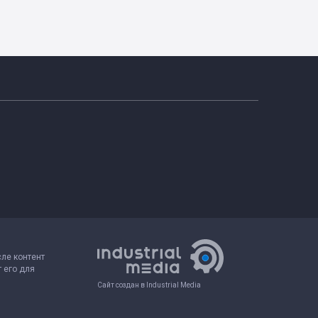
сле контент
 его для
Сайт создан в Industrial Media