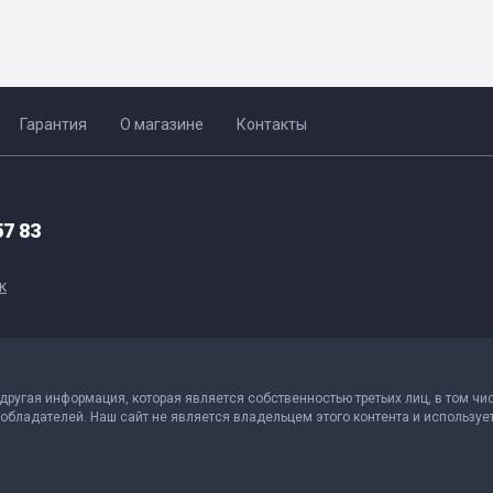
Гарантия
О магазине
Контакты
57 83
к
 другая информация, которая является собственностью третьих лиц, в том чи
обладателей. Наш сайт не является владельцем этого контента и использует