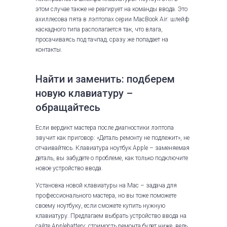
этом случае также не реагирует на команды ввода. Это
ахиллесова пята в лэптопах серии MacBook Air: шлейф
каскадного типа располагается так, что влага,
просачиваясь под тачпад, сразу же попадает на
контакты.
Найти и заменить: подберем
новую клавиатуру –
обращайтесь
Если вердикт мастера после диагностики лэптопа
звучит как приговор: «Деталь ремонту не подлежит», не
отчаивайтесь. Клавиатура ноутбук Apple – заменяемая
деталь, вы забудете о проблеме, как только подключите
новое устройство ввода.
Установка новой клавиатуры на Mac – задача для
профессионального мастера, но вы тоже поможете
своему ноутбуку, если сможете купить нужную
клавиатуру. Предлагаем выбрать устройство ввода на
сайте Applebattery: стоимость ремонта будет ниже, ведь