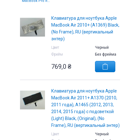
MacBook Pro Retina 13
Клавиатура для ноутбука Apple
MacBook Air 2010+ (A1369) Black,
(No Frame), RU (вертикальный
е
энтер)
Цвет
Черный
Фрейм
Без фрейма
769,0
₴
Клавиатура для ноутбука Apple
MacBook Air 2011+ A1370 (2010,
2011 года), A1465 (2012, 2013,
2014, 2015 года) с подсветкой
(Light) Black, (Original), (No
Frame), RU (вертикальный энтер)
Цвет
Черный