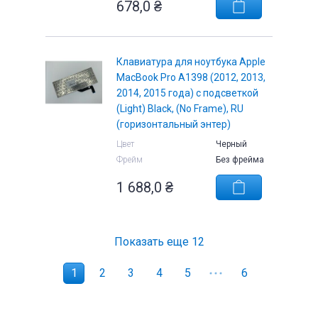
678,0
₴
Клавиатура для ноутбука Apple
MacBook Pro A1398 (2012, 2013,
2014, 2015 года) с подсветкой
(Light) Black, (No Frame), RU
(горизонтальный энтер)
Цвет
Черный
Фрейм
Без фрейма
1 688,0
₴
Показать еще
12
1
2
3
4
5
6