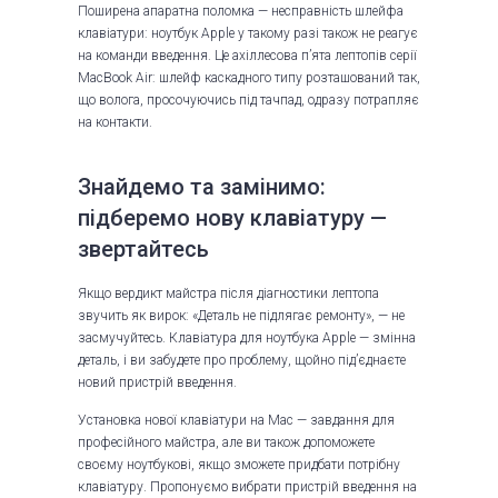
Поширена апаратна поломка — несправність шлейфа
клавіатури: ноутбук Apple у такому разі також не реагує
на команди введення. Це ахіллесова п’ята лептопів серії
MacBook Air: шлейф каскадного типу розташований так,
що волога, просочуючись під тачпад, одразу потрапляє
на контакти.
Знайдемо та замінимо:
підберемо нову клавіатуру —
звертайтесь
Якщо вердикт майстра після діагностики лептопа
звучить як вирок: «Деталь не підлягає ремонту», — не
засмучуйтесь. Клавіатура для ноутбука Apple — змінна
деталь, і ви забудете про проблему, щойно під’єднаєте
новий пристрій введення.
Установка нової клавіатури на Mac — завдання для
професійного майстра, але ви також допоможете
своєму ноутбукові, якщо зможете придбати потрібну
клавіатуру. Пропонуємо вибрати пристрій введення на