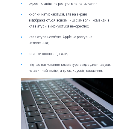
окремі клавіші не реагують на натискання;
кнопки натискаються, але на екрані
відображаються зовсім інші символи, команди з
клавіатури виконуються некоректно;
клавіатура ноутбука Apple не реагує на
натискання;
кришки кнопок відпали;
під час натискання клавіатура видає дивні звуки:
не звичний «клік», а тріск, хрускіт, клацання.