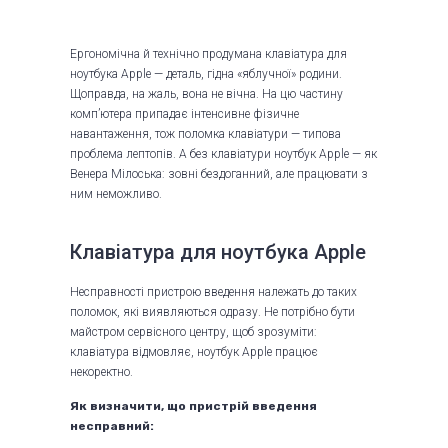
Ергономічна й технічно продумана клавіатура для
ноутбука Apple — деталь, гідна «яблучної» родини.
Щоправда, на жаль, вона не вічна. На цю частину
комп’ютера припадає інтенсивне фізичне
навантаження, тож поломка клавіатури — типова
проблема лептопів. А без клавіатури ноутбук Apple — як
Венера Мілоська: зовні бездоганний, але працювати з
ним неможливо.
Клавіатура для ноутбука Apple
Несправності пристрою введення належать до таких
поломок, які виявляються одразу. Не потрібно бути
майстром сервісного центру, щоб зрозуміти:
клавіатура відмовляє, ноутбук Apple працює
некоректно.
Як визначити, що пристрій введення
несправний: