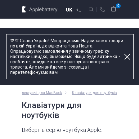
Для MacBook
Для смартфонов
0
UK
RU
Для планшетов
Київ
💙💛 Слава УкраЇні! Ми працюємо. Надсилаємо товари
вул. Голосіївська 17, оф. 104
по всій Україні, де відкрита Нова Пошта.
Опрацьовуємо замовлення у звичному графіку
+38 044 339 57 83
настільки швидко, як можемо. Якщо буде затримка -
Введіть назву пристрою, модель або серію
пробачте, швидше за все у нас лунає повітряна
тривога. Але ми вийдемо зі сховища і
Зворотний дзвінок
перетелефонуємо вам.
Пн-Пт:
9.00 - 19.00
Комплектуючі для MacBook
Клавіатури для ноутбуків
оформлення
замовлень
Клавіатури для
телефоном
ноутбуків
Комплектуючі
Виберіть серію ноутбука Apple: