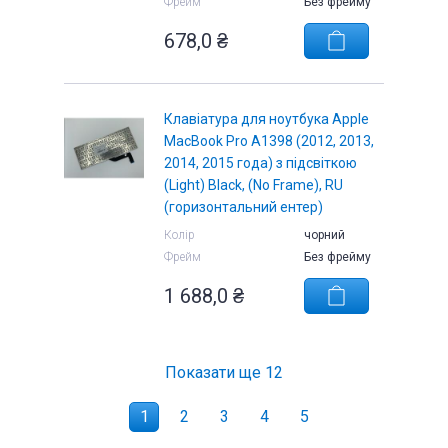
Фрейм
Без фрейму
678,0 ₴
Клавіатура для ноутбука Apple
MacBook Pro A1398 (2012, 2013,
2014, 2015 года) з підсвіткою
(Light) Black, (No Frame), RU
(горизонтальний ентер)
Колір
чорний
Фрейм
Без фрейму
1 688,0 ₴
Показати ще
12
1
2
3
4
5