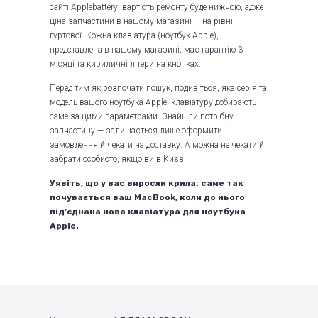
сайті Applebattery: вартість ремонту буде нижчою, адже
ціна запчастини в нашому магазині — на рівні
гуртової. Кожна клавіатура (ноутбук Apple),
представлена в нашому магазині, має гарантію 3
місяці та кириличні літери на кнопках.
Перед тим як розпочати пошук, подивіться, яка серія та
модель вашого ноутбука Apple: клавіатуру добирають
саме за цими параметрами. Знайшли потрібну
запчастину — залишається лише оформити
замовлення й чекати на доставку. А можна не чекати й
забрати особисто, якщо ви в Києві.
Уявіть, що у вас виросли крила: саме так
почувається ваш MacBook, коли до нього
під’єднана нова клавіатура для ноутбука
Apple.