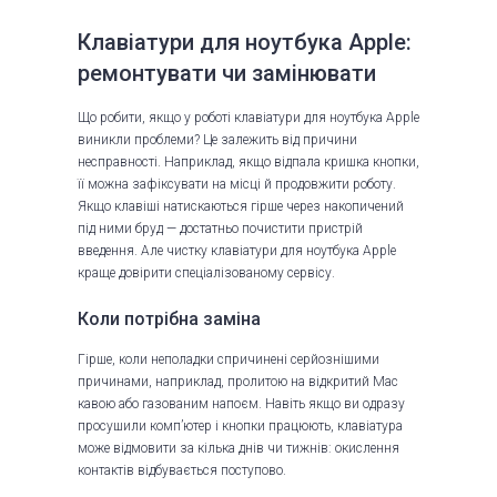
Клавіатури для ноутбука Apple:
ремонтувати чи замінювати
Що робити, якщо у роботі клавіатури для ноутбука Apple
виникли проблеми? Це залежить від причини
несправності. Наприклад, якщо відпала кришка кнопки,
її можна зафіксувати на місці й продовжити роботу.
Якщо клавіші натискаються гірше через накопичений
під ними бруд — достатньо почистити пристрій
введення. Але чистку клавіатури для ноутбука Apple
краще довірити спеціалізованому сервісу.
Коли потрібна заміна
Гірше, коли неполадки спричинені серйознішими
причинами, наприклад, пролитою на відкритий Mac
кавою або газованим напоєм. Навіть якщо ви одразу
просушили комп’ютер і кнопки працюють, клавіатура
може відмовити за кілька днів чи тижнів: окислення
контактів відбувається поступово.