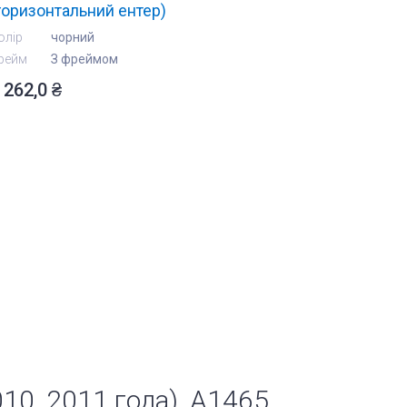
горизонтальний ентер)
олір
чорний
рейм
З фреймом
 262,0 ₴
10, 2011 года), A1465