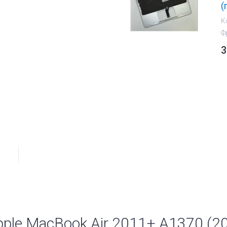
(
К
Ф
3
pple MacBook Air 2011+ A1370 (20