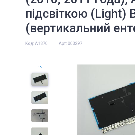
підсвіткою (Light) B
(вертикальний ент
Код:
A1370
Арт:
003297
туючі
Комплектуючі