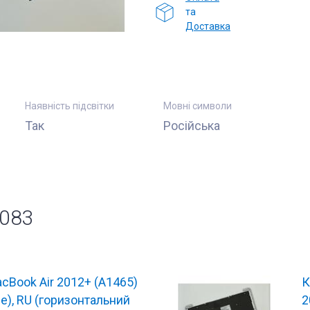
та
Доставка
Наявність підсвітки
Мовні символи
Так
Російська
4083
acBook Air 2012+ (A1465)
К
se), RU (горизонтальний
2