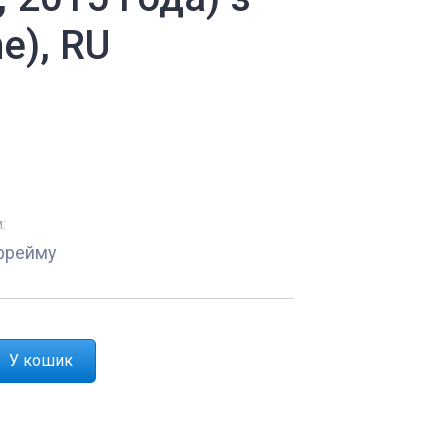
me), RU
:
фрейму