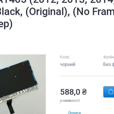
lack, (Original), (No Fra
ер)
Колір:
Фрейм
чорний
Без 
588,0 ₴
у наявності
Комплектуючі
Оплата