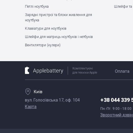
Петлі ноутбука
Шлейфи та 
Зарядні пристрої та блоки живлення для
ноутбука
Клавіатури для ноутбуків
Шлейфи для матриць ноутбуків і нетбуків
Вентилятори (кулери)
Комплектуючі
Оплата
для техніки Apple
Київ
+38 044 339 
вул. Голосіївська 17, оф. 104
Карта
Пн.-Пт.
9:00 - 18:00
Зворотний дзвін