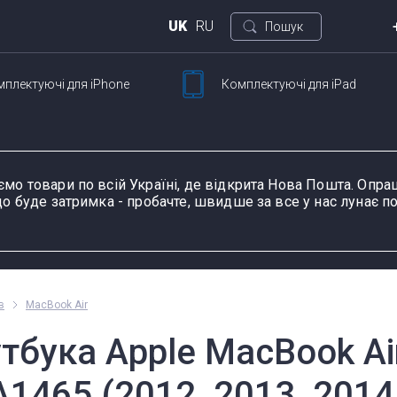
UK
RU
Пошук
мплектуючі
для iPhone
Комплектуючі
для iPad
Киї
ртфонов
Для планшетов
вул.
Петлі ноутбука
Шлейфи та запчастини
Сенсорне скло й
Зарядні пристрої та
Роз'єми живлення і
К
Ш
для смартфонів
тачскріни для
блоки живлення для
зарядки планшетів
н
ємо товари по всій Україні, де відкрита Нова Пошта. Оп
планшетів
ноутбука
о буде затримка - пробачте, швидше за все у нас лунає по
у пристрою, модель або серію
Пн-П
в
MacBook Air
оформ
утбука Apple MacBook Ai
A1465 (2012, 2013, 2014