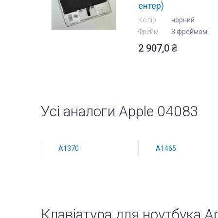
ентер)
Колір
чорний
Фрейм
З фреймом
2 907,0 ₴
Усі аналоги Apple 04083
A1370
A1465
Клавіатура для ноутбука A