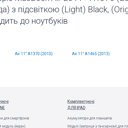
) з підсвіткою (Light) Black, (Orig
дить до ноутбуків
Air 11" A1370 (2010)
Air 11" A1465 (2013)
уючі
Комплектуючі
ONE
ДЛЯ IPAD
и для смартфонів
Акумулятори для планшетів
 модуль (екран)
Модулі (матриця з тачскріном) для п