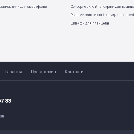
запчастини для смартфонів
Сенсорне скло й тачскріни для планше
Роз'єми живлення і зарядки планшет
Шлейфи для планшетів
Гарантія
Про магазин
Контакти
57 83
ок