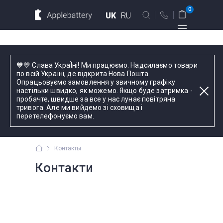
Для MacBook
Для смартфонов
0
UK
RU
Для планшетов
Київ
💙💛 Слава УкраЇні! Ми працюємо. Надсилаємо товари
вул. Голосіївська 17, оф. 104
по всій Україні, де відкрита Нова Пошта.
Опрацьовуємо замовлення у звичному графіку
+38 044 339 57 83
настільки швидко, як можемо. Якщо буде затримка -
Введіть назву пристрою, модель або серію
пробачте, швидше за все у нас лунає повітряна
тривога. Але ми вийдемо зі сховища і
Зворотний дзвінок
перетелефонуємо вам.
Пн-Пт:
9.00 - 19.00
Контакты
оформлення
замовлень
Контакти
телефоном
Комплектуючі