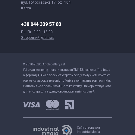
вул. Голосіївська 17, оф. 104
Карта
+38 044 339 57 83
Пн.-Пт.
9:00 - 18:00
Зворотний дзвінок
© 2010-2020. Applebattery.net
Усі види контенту: логотипи, назви ТМ і ТЗ, технології та інша
інформація, яка є власністю третіх осіб, у тому числі контент
торгових марок, є власністю їхніх законних правовласників.
Наш сайт не є власником цього контенту і використовує його
для ілюстрації та довідково-інформаційних цілей.
Сайт створено в
Industrial Media