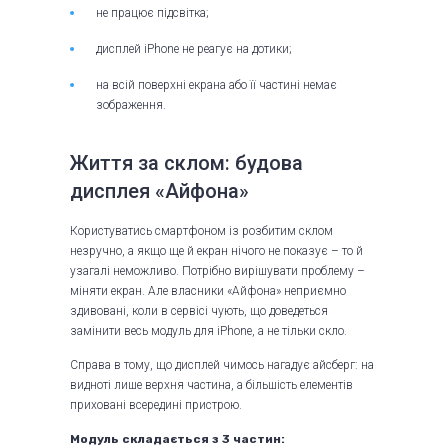
не працює підсвітка;
дисплей iPhone не реагує на дотики;
на всій поверхні екрана або її частині немає
зображення.
Життя за склом: будова
дисплея «Айфона»
Користуватись смартфоном із розбитим склом
незручно, а якщо ще й екран нічого не показує – то й
узагалі неможливо. Потрібно вирішувати проблему –
міняти екран. Але власники «Айфона» неприємно
здивовані, коли в сервісі чують, що доведеться
замінити весь модуль для iPhone, а не тільки скло.
Справа в тому, що дисплей чимось нагадує айсберг: на
видноті лише верхня частина, а більшість елементів
приховані всередині пристрою.
Модуль складається з 3 частин: