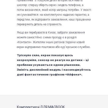
приваблива. З пошуком деталі впорається навіть
школяр: спершу оберіть серію і модель телефона, а
потім визначтеся, який колір матриці потрібен. У якості
не сумнівайтеся: на комплектуючі надаємо гарантію, а
перед тим, як відправити замовлення, наші працівники
перевіряють деталь на справність.
Якщо ви перебуваєте в Києві, забрати замовлення
можете самостійно: схема проїзду є в розділі
«Контакти». Жителям інших регіонів України новий
екран відправимо поштовою або кур'єрською службою.
Тріснуло скло, екран показує щось
незрозуміле, сенсор не реагує на дотики – ці
проблеми усуваються одним рішенням.
Змініть дисплейний модуль і насолоджуйтесь
далі фантастичною графікою «Айфона».
Комплектуючі
ДЛЯ MACBOOK