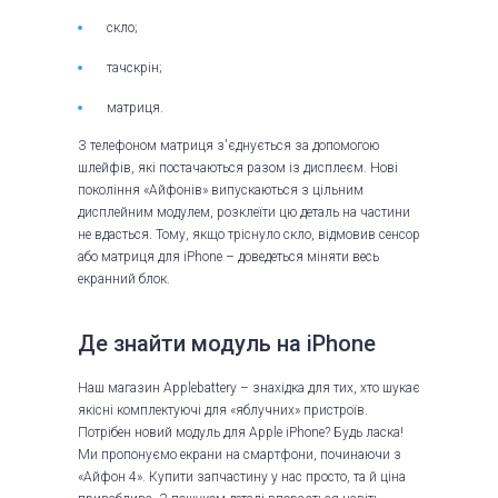
скло;
тачскрін;
матриця.
З телефоном матриця з'єднується за допомогою
шлейфів, які постачаються разом із дисплеєм. Нові
покоління «Айфонів» випускаються з цільним
дисплейним модулем, розклеїти цю деталь на частини
не вдасться. Тому, якщо тріснуло скло, відмовив сенсор
або матриця для iPhone – доведеться міняти весь
екранний блок.
Де знайти модуль на iPhone
Наш магазин Applebattery – знахідка для тих, хто шукає
якісні комплектуючі для «яблучних» пристроїв.
Потрібен новий модуль для Apple iPhone? Будь ласка!
Ми пропонуємо екрани на смартфони, починаючи з
«Айфон 4». Купити запчастину у нас просто, та й ціна