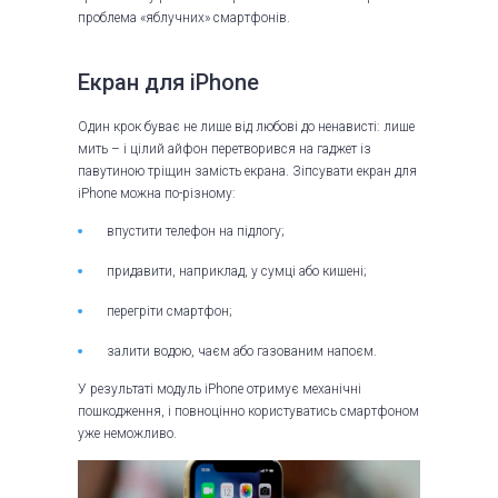
проблема «яблучних» смартфонів.
Екран для iPhone
Один крок буває не лише від любові до ненависті: лише
мить – і цілий айфон перетворився на гаджет із
павутиною тріщин замість екрана. Зіпсувати екран для
iPhone можна по-різному:
впустити телефон на підлогу;
придавити, наприклад, у сумці або кишені;
перегріти смартфон;
залити водою, чаєм або газованим напоєм.
У результаті модуль iPhone отримує механічні
пошкодження, і повноцінно користуватись смартфоном
уже неможливо.