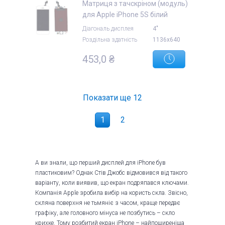
Матриця з тачскріном (модуль)
для Apple iPhone 5S білий
Діагональ дисплея
4"
Роздільна здатність
1136x640
453,0 ₴
Показати ще
12
1
2
А ви знали, що перший дисплей для iPhone був
пластиковим? Однак Стів Джобс відмовився від такого
варіанту, коли виявив, що екран подряпався ключами.
Компанія Apple зробила вибір на користь скла. Звісно,
скляна поверхня не тьмяніє з часом, краще передає
графіку, але головного мінуса не позбутись – скло
крихке. Тому розбитий екран iPhone – найпоширеніша