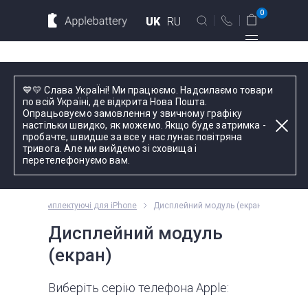
Для MacBook
Для смартфонов
0
UK
RU
Для планшетов
Київ
💙💛 Слава УкраЇні! Ми працюємо. Надсилаємо товари
вул. Голосіївська 17, оф. 104
по всій Україні, де відкрита Нова Пошта.
Опрацьовуємо замовлення у звичному графіку
+38 044 339 57 83
настільки швидко, як можемо. Якщо буде затримка -
Введіть назву пристрою, модель або серію
пробачте, швидше за все у нас лунає повітряна
тривога. Але ми вийдемо зі сховища і
Зворотний дзвінок
перетелефонуємо вам.
Пн-Пт:
9.00 - 19.00
Комплектуючі для iPhone
Дисплейний модуль (екран)
оформлення
замовлень
Дисплейний модуль
телефоном
(екран)
Комплектуючі
Виберіть серію телефона Apple: