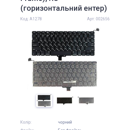
(горизонтальний ентер)
Код:
A1278
Арт:
002656
Колір:
чорний