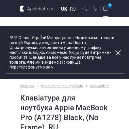
Для MacBook
Для смартфонов
0
UK
RU
Для планшетов
Київ
💙💛 Слава УкраЇні! Ми працюємо. Надсилаємо товари
вул. Голосіївська 17, оф. 104
по всій Україні, де відкрита Нова Пошта.
Опрацьовуємо замовлення у звичному графіку
+38 044 339 57 83
настільки швидко, як можемо. Якщо буде затримка -
Введіть назву пристрою, модель або серію
пробачте, швидше за все у нас лунає повітряна
тривога. Але ми вийдемо зі сховища і
Зворотний дзвінок
перетелефонуємо вам.
Пн-Пт:
9.00 - 19.00
ктуючі для MacBook
Клавіатури для ноутбуків
MacBook Pro
оформлення
замовлень
Клавіатура для
телефоном
ноутбука Apple MacBook
Pro (A1278) Black, (No
Комплектуючі
Frame), RU