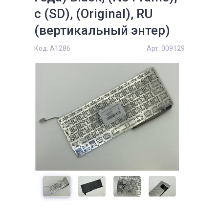
с (SD), (Original), RU
(вертикальный энтер)
Код:
A1286
Арт:
009129
е