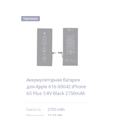
Оригинал
Аккумуляторная батарея
для Apple 616-00042 iPhone
6S Plus 3.8V Black 2750mAh
10.45Wh
тующие
Комплектующи
Емкость
2750 mAh
Мощность
10,45 Wh