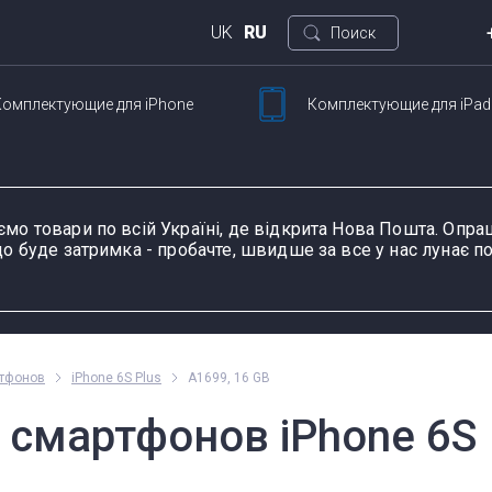
UK
RU
Поиск
Комплектующие
для iPhone
Комплектующие
для iPad
Кие
ртфонов
Для планшетов
ул. 
Петли для ноутбуков
Шлейфы и запчасти
Тачскрины для
Блоки питания для
Разъемы питания для
К
Ш
для смартфонов
планшетов
ноутбуков
планшетов
д
ємо товари по всій Україні, де відкрита Нова Пошта. Оп
о буде затримка - пробачте, швидше за все у нас лунає по
ание устройства, модель или серию
Пн-П
ртфонов
iPhone 6S Plus
A1699, 16 GB
оформ
смартфонов iPhone 6S P