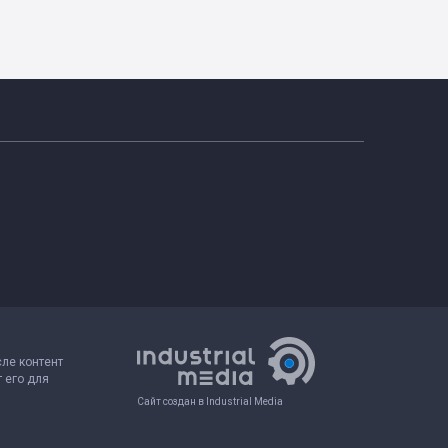
сле контент
 его для
Сайт создан в Industrial Media