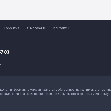
Гарантия
О магазине
Контакты
57 83
к
 другая информация, которая является собственностью третьих лиц, в том чи
обладателей. Наш сайт не является владельцем этого контента и использует