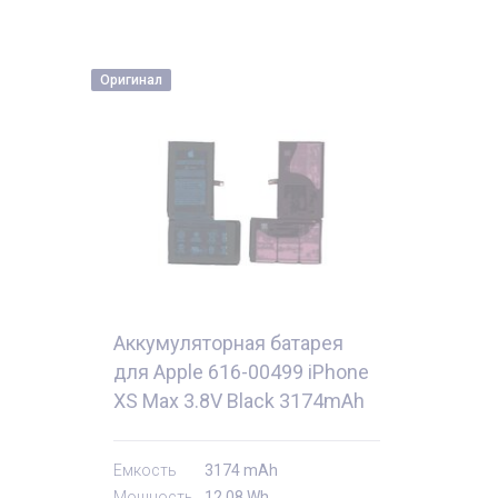
Оригинал
Аккумуляторная батарея
для Apple 616-00499 iPhone
XS Max 3.8V Black 3174mAh
12.08Wh
тующие
Комплектующи
Емкость
3174 mAh
Мощность
12.08 Wh