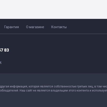
Гарантия
О магазине
Контакты
57 83
к
 другая информация, которая является собственностью третьих лиц, в том чи
обладателей. Наш сайт не является владельцем этого контента и использует