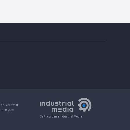
сле контент
 его для
Сайт создан в Industrial Media