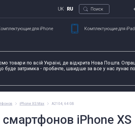
UK
RU
Поиск
Комплектующие
для iPhone
Комплектующие
для iPad
Кие
ртфонов
Для планшетов
ул. 
Петли для ноутбуков
Шлейфы и запчасти
Тачскрины для
Блоки питания для
Разъемы питания для
К
Ш
для смартфонов
планшетов
ноутбуков
планшетов
д
ємо товари по всій Україні, де відкрита Нова Пошта. Оп
о буде затримка - пробачте, швидше за все у нас лунає по
ание устройства, модель или серию
Пн-П
ртфонов
iPhone XS Max
A2104, 64 GB
оформ
смартфонов iPhone XS 