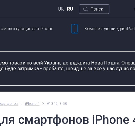
UK
RU
Поиск
Комплектующие
для iPhone
Комплектующие
для iPad
Кие
ртфонов
Для планшетов
ул. 
Петли для ноутбуков
Шлейфы и запчасти
Тачскрины для
Блоки питания для
Разъемы питания для
К
Ш
для смартфонов
планшетов
ноутбуков
планшетов
д
ємо товари по всій Україні, де відкрита Нова Пошта. Оп
о буде затримка - пробачте, швидше за все у нас лунає по
ание устройства, модель или серию
Пн-П
мартфонов
iPhone 4
A1349, 8 GB
оформ
ля смартфонов iPhone 4