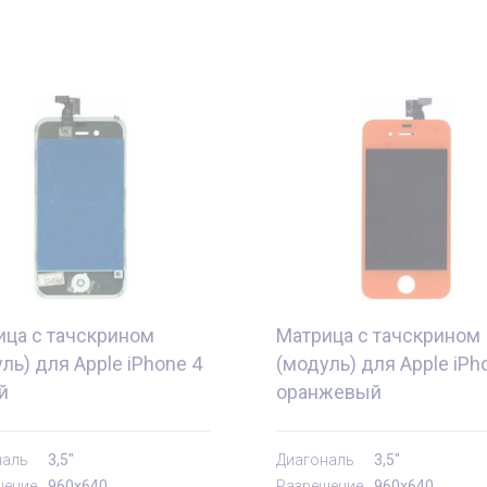
ица с тачскрином
Матрица с тачскрином
ль) для Apple iPhone 4
(модуль) для Apple iPh
й
оранжевый
е
Комплектующие
наль
3,5"
Диагональ
3,5"
шение
960x640
Разрешение
960x640