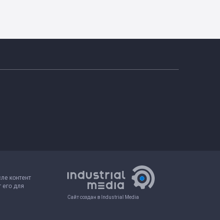
сле контент
 его для
Сайт создан в Industrial Media