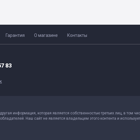
Гарантия
О магазине
Контакты
57 83
к
 другая информация, которая является собственностью третьих лиц, в том чи
обладателей. Наш сайт не является владельцем этого контента и использует