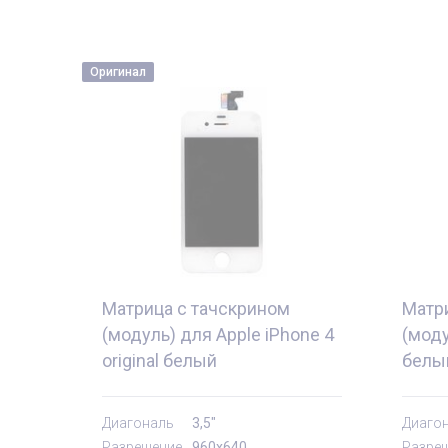
Оригинал
Матрица с тачскрином
Матр
(модуль) для Apple iPhone 4
(моду
original белый
белы
тующие
Комплектующи
Диагональ
3,5"
Диаго
Разрешение
960x640
Разре