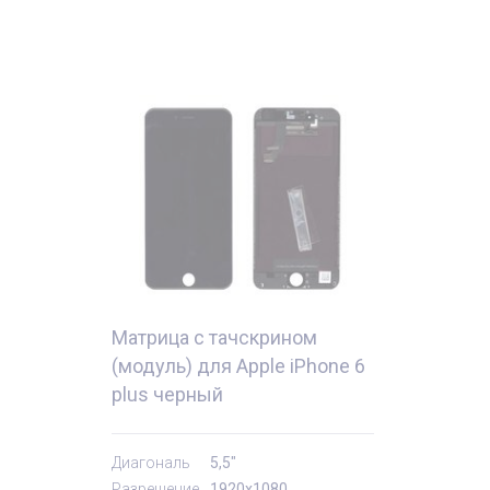
Матрица с тачскрином
(модуль) для Apple iPhone 6
plus черный
тующие
Комплектующи
Диагональ
5,5"
Разрешение
1920x1080