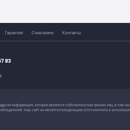
Гарантия
О магазине
Контакты
57 83
к
 другая информация, которая является собственностью третьих лиц, в том чи
обладателей. Наш сайт не является владельцем этого контента и использует