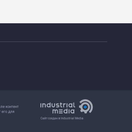
сле контент
 его для
Сайт создан в Industrial Media