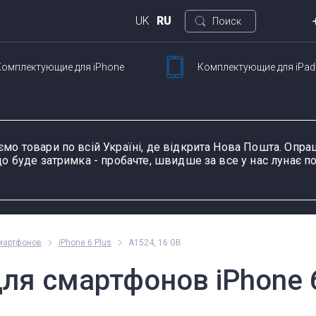
UK
RU
Поиск
Комплектующие
для iPhone
Комплектующие
для iPad
Кие
ртфонов
Для планшетов
ул. 
Петли для ноутбуков
Шлейфы и запчасти
Тачскрины для
Блоки питания для
Разъемы питания для
К
Ш
для смартфонов
планшетов
ноутбуков
планшетов
д
ємо товари по всій Україні, де відкрита Нова Пошта. Оп
о буде затримка - пробачте, швидше за все у нас лунає по
ание устройства, модель или серию
Пн-П
мартфонов
iPhone 6 Plus
A1524, 16 GB
оформ
ля смартфонов iPhone 6