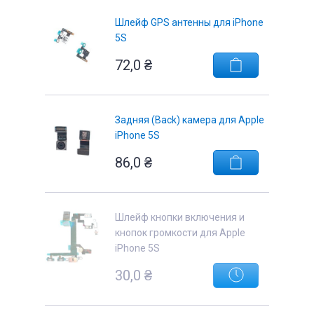
Шлейф GPS антенны для iPhone
5S
72,0
₴
е
Задняя (Back) камера для Apple
iPhone 5S
86,0
₴
Шлейф кнопки включения и
кнопок громкости для Apple
iPhone 5S
30,0
₴