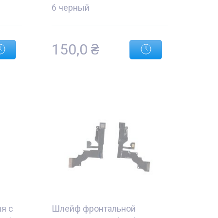
6 черный
150,0
₴
я с
Шлейф фронтальной