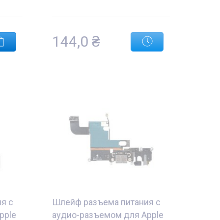
144,0
₴
я с
Шлейф разъема питания с
pple
аудио-разъемом для Apple