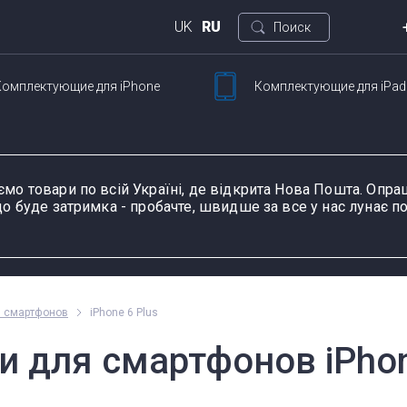
UK
RU
Поиск
Комплектующие
для iPhone
Комплектующие
для iPad
Кие
ртфонов
Для планшетов
ул. 
Петли для ноутбуков
Шлейфы и запчасти
Тачскрины для
Блоки питания для
Разъемы питания для
К
Ш
для смартфонов
планшетов
ноутбуков
планшетов
д
ємо товари по всій Україні, де відкрита Нова Пошта. Оп
о буде затримка - пробачте, швидше за все у нас лунає по
ание устройства, модель или серию
Пн-П
я смартфонов
iPhone 6 Plus
оформ
 для смартфонов iPhon