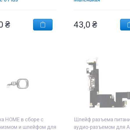
,0
₴
43,0
₴
ка HOME в сборе с
Шлейф разъема питани
низмом и шлейфом для
аудио-разъемом для A