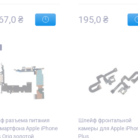
67,0
₴
195,0
₴
ф разъема питания
Шлейф фронтальной
мартфона Apple iPhone
камеры для Apple iPho
s Orig золотой
Plus