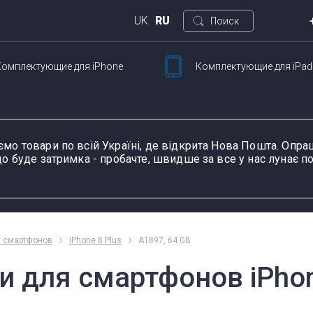
UK
RU
Поиск
Комплектующие
для iPhone
Комплектующие
для iPad
Кие
ртфонов
Для планшетов
ул. 
Петли для ноутбуков
Шлейфы и запчасти
Тачскрины для
Блоки питания для
Разъемы питания для
К
Ш
для смартфонов
планшетов
ноутбуков
планшетов
д
ємо товари по всій Україні, де відкрита Нова Пошта. Оп
о буде затримка - пробачте, швидше за все у нас лунає по
ание устройства, модель или серию
Пн-П
я смартфонов
iPhone 8 Plus
A1897, 64 GB
оформ
 для смартфонов iPhone