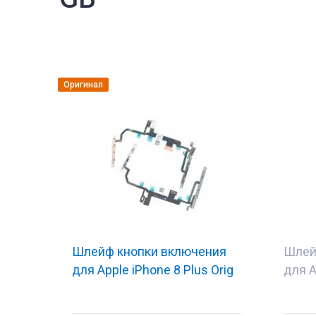
Оригинал
Шлейф кнопки включения
Шлей
для Apple iPhone 8 Plus Orig
для A
тующие
Комплектующи