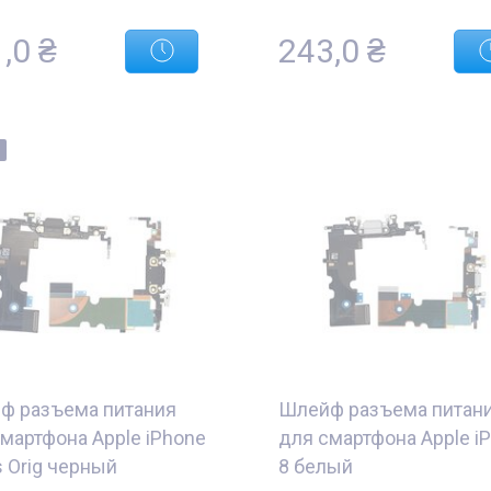
1,0
₴
243,0
₴
ф разъема питания
Шлейф разъема питан
мартфона Apple iPhone
для смартфона Apple i
s Orig черный
8 белый