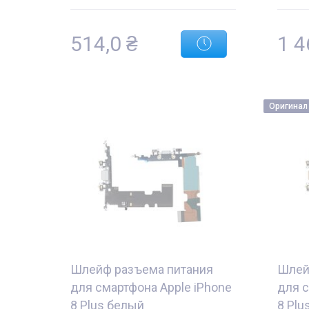
514,0
₴
1 4
Оригинал
Шлейф разъема питания
Шлей
для смартфона Apple iPhone
для с
8 Plus белый
8 Plu