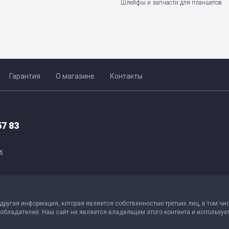
Шлейфы и запчасти для планшетов
Гарантия
О магазине
Контакты
57 83
к
 другая информация, которая является собственностью третьих лиц, в том чи
обладателей. Наш сайт не является владельцем этого контента и использует