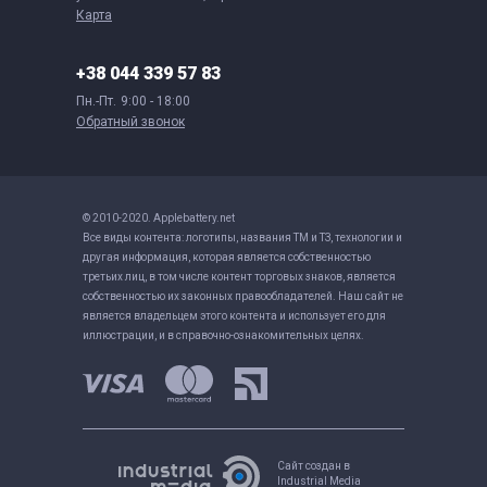
Карта
+38 044 339 57 83
Пн.-Пт.
9:00 - 18:00
Обратный звонок
© 2010-2020. Applebattery.net
Все виды контента: логотипы, названия ТМ и ТЗ, технологии и
другая информация, которая является собственностью
третьих лиц, в том числе контент торговых знаков, является
собственностью их законных правообладателей. Наш сайт не
является владельцем этого контента и использует его для
иллюстрации, и в справочно-ознакомительных целях.
Сайт создан в
Industrial Media