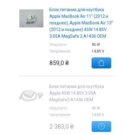
Блок питания для ноутбука
Apple MacBook Air 11" (2012 и
позднее), Apple MacBook Air 13"
(2012 и позднее) 45W 14.85V
е
3.05A MagSafe 2 A1436 OEM
Мощность
45 W
Напряжение
14,85 V
859,0
₴
Блок питания для ноутбука
Apple 45W 14.85V 3.05A
MagSafe2 A1436 OEM
Мощность
45 W
Напряжение
14,85 V
2 383,0
₴