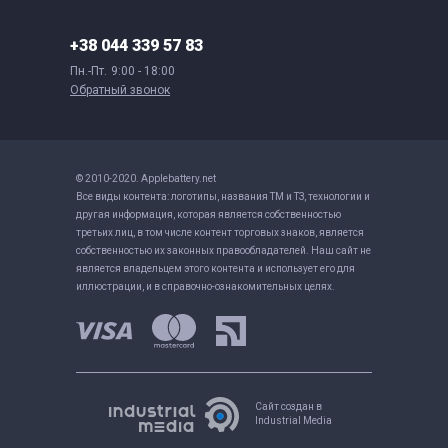
+38 044 339 57 83
Пн.-Пт.
9:00 - 18:00
Обратный звонок
© 2010-2020. Applebattery.net
Все виды контента: логотипы, названия ТМ и ТЗ, технологии и
другая информация, которая является собственностью
третьих лиц, в том числе контент торговых знаков, является
собственностью их законных правообладателей. Наш сайт не
является владельцем этого контента и использует его для
иллюстрации, и в справочно-ознакомительных целях.
Сайт создан в
Industrial Media