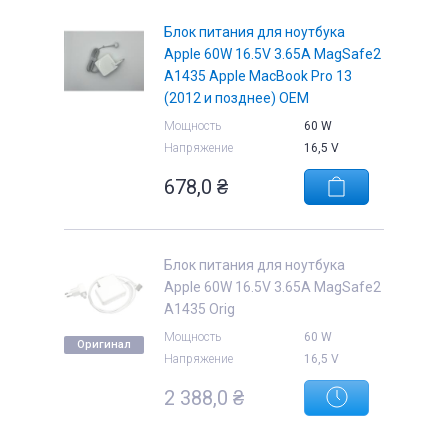
Блок питания для ноутбука
Apple 60W 16.5V 3.65A MagSafe2
A1435 Apple MacBook Pro 13
(2012 и позднее) OEM
е
Мощность
60 W
Напряжение
16,5 V
678,0
₴
Блок питания для ноутбука
Apple 60W 16.5V 3.65A MagSafe2
A1435 Orig
Мощность
60 W
Оригинал
Напряжение
16,5 V
2 388,0
₴