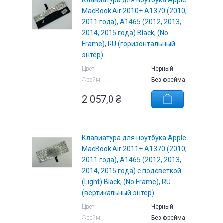
Клавиатура для ноутбука Apple
MacBook Air 2010+ A1370 (2010,
2011 года), A1465 (2012, 2013,
2014, 2015 года) Black, (No
Frame), RU (горизонтальный
энтер)
е
Цвет
Черный
Фрейм
Без фрейма
2 057,0
₴
Клавиатура для ноутбука Apple
MacBook Air 2011+ A1370 (2010,
2011 года), A1465 (2012, 2013,
2014, 2015 года) с подсветкой
(Light) Black, (No Frame), RU
(вертикальный энтер)
Цвет
Черный
Фрейм
Без фрейма