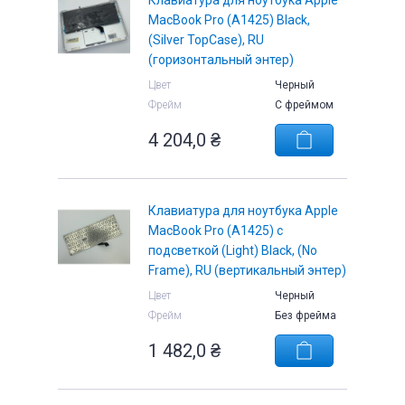
Клавиатура для ноутбука Apple
MacBook Pro (A1425) Black,
(Silver TopCase), RU
(горизонтальный энтер)
Цвет
Черный
Фрейм
С фреймом
е
4 204,0
₴
Клавиатура для ноутбука Apple
MacBook Pro (A1425) с
подсветкой (Light) Black, (No
Frame), RU (вертикальный энтер)
Цвет
Черный
Фрейм
Без фрейма
1 482,0
₴