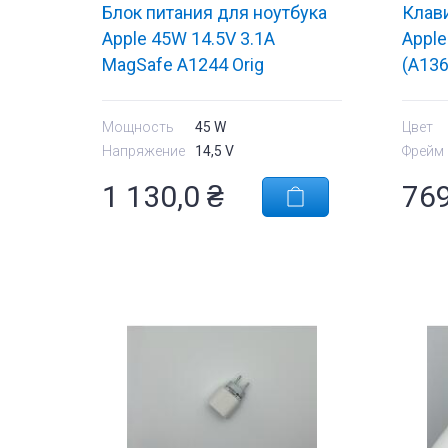
Блок питания для ноутбука
Клави
Apple 45W 14.5V 3.1A
Apple
MagSafe A1244 Orig
(A136
(верт
Мощность
45 W
Цвет
Напряжение
14,5 V
Фрейм
1 130,0
₴
76