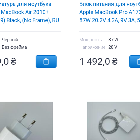
атура для ноутбука
Блок питания для ноут
 MacBook Air 2010+
Apple MacBook Pro A17
9) Black, (No Frame), RU
87W 20.2V 4.3A, 9V 3A, 
икальный энтер)
2.4A USB Type-C MNF8
Черный
Мощность
87 W
Без фрейма
Напряжение
20 V
9,0
₴
1 492,0
₴