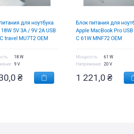
питания для ноутбука
Блок питания для ноут
 18W 5V 3A / 9V 2A USB
Apple MacBook Pro USB
C travel MU7T2 OEM
C 61W MNF72 OEM
сть
18 W
Мощность
61 W
жение
9 V
Напряжение
20 V
30,0
₴
1 221,0
₴