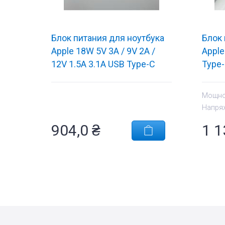
Блок питания для ноутбука
Блок 
Apple 18W 5V 3A / 9V 2A /
Apple
12V 1.5A 3.1A USB Type-C
Type-
MU7V2ZM/A OEM
Мощно
Напря
904,0
₴
1 1