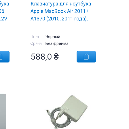
бука
Клавиатура для ноутбука
06
Apple MacBook Air 2011+
5.2V
A1370 (2010, 2011 года),
2 OEM
A1465 (2012, 2013, 2014,
2015 года) с подсветкой
Цвет
Черный
(Light) Black, (Original), (No
Фрейм
Без фрейма
Frame), RU (вертикальный
588,0
₴
энтер)