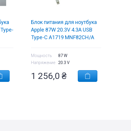
бука
Блок питания для ноутбука
 Type-
Apple 87W 20.3V 4.3A USB
Type-C A1719 MNF82CH/A
OEM
Мощность
87 W
Напряжение
20.3 V
1 256,0
₴