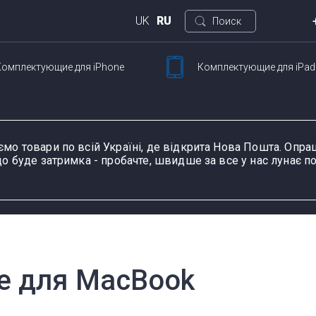
UK
RU
Поиск
Комплектующие
для iPhone
Комплектующие
для iPad
Кие
ртфонов
Для планшетов
ул. 
Петли для ноутбуков
Шлейфы и запчасти
Тачскрины для
Блоки питания для
Разъемы питания для
К
Ш
для смартфонов
планшетов
ноутбуков
планшетов
д
ємо товари по всій Україні, де відкрита Нова Пошта. Оп
о буде затримка - пробачте, швидше за все у нас лунає по
ание устройства, модель или серию
Пн-П
оформ
 для MacBook