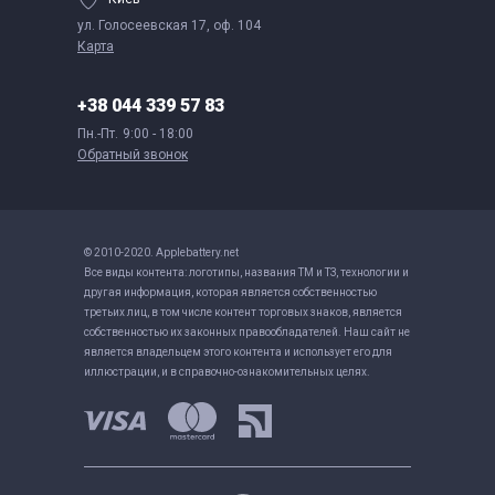
ул. Голосеевская 17, оф. 104
Карта
+38 044 339 57 83
Пн.-Пт.
9:00 - 18:00
Обратный звонок
© 2010-2020. Applebattery.net
Все виды контента: логотипы, названия ТМ и ТЗ, технологии и
другая информация, которая является собственностью
третьих лиц, в том числе контент торговых знаков, является
собственностью их законных правообладателей. Наш сайт не
является владельцем этого контента и использует его для
иллюстрации, и в справочно-ознакомительных целях.