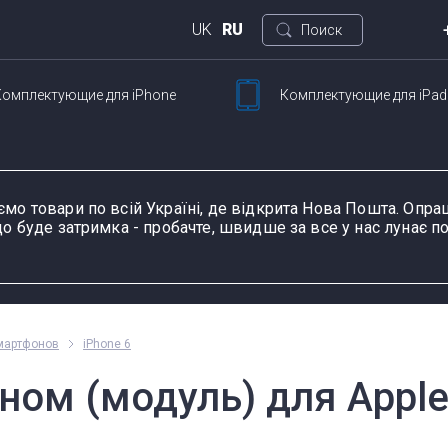
UK
RU
Поиск
Комплектующие
для iPhone
Комплектующие
для iPad
Кие
ртфонов
Для планшетов
ул. 
Петли для ноутбуков
Шлейфы и запчасти
Тачскрины для
Блоки питания для
Разъемы питания для
К
Ш
для смартфонов
планшетов
ноутбуков
планшетов
д
ємо товари по всій Україні, де відкрита Нова Пошта. Оп
о буде затримка - пробачте, швидше за все у нас лунає по
ание устройства, модель или серию
Пн-П
мартфонов
iPhone 6
оформ
ном (модуль) для Apple