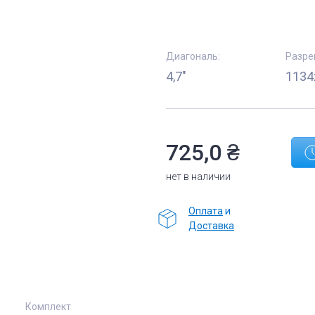
Диагональ:
Разре
4,7"
1134
725,0
₴
нет в наличии
Оплата
и
Доставка
е
Комплектующие
Комплект