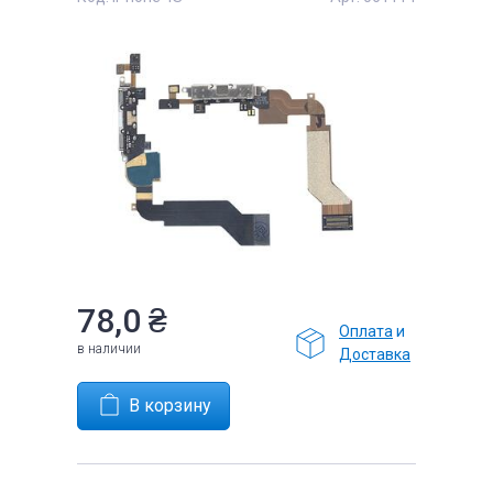
е
78,0
₴
Оплата
и
в наличии
Доставка