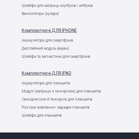
Шлейфи для матриць ноутбуків і нетбуків
Вентилятори (кулери)
Комплектуючі
ДЛЯ IPHONE
Акумулятори для смартфонів
Дисплейний модуль (екран)
Шлейфи та запчастини для смартфонів
Комплектуючі
ДЛЯ IPAD
Акумулятори для планшетів
Модулі (матриця з тачскріном) для планшетів
Сенсорне скло й тачскріни для планшетів
Роз'єми живлення і зарядки планшетів
Шлейфи для планшетів