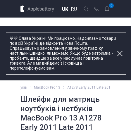
Для MacBook
Для смартфонов
0
UK
RU
Для планшетов
Київ
💙💛 Слава УкраЇні! Ми працюємо. Надсилаємо товари
вул. Голосіївська 17, оф. 104
по всій Україні, де відкрита Нова Пошта.
Опрацьовуємо замовлення у звичному графіку
+38 044 339 57 83
настільки швидко, як можемо. Якщо буде затримка -
Введіть назву пристрою, модель або серію
пробачте, швидше за все у нас лунає повітряна
тривога. Але ми вийдемо зі сховища і
Зворотний дзвінок
перетелефонуємо вам.
Пн-Пт:
9.00 - 19.00
буків і нетбуків
MacBook Pro 13
A1278 Early 2011 Late 2011
оформлення
замовлень
Шлейфи для матриць
телефоном
ноутбуків і нетбуків
MacBook Pro 13 A1278
Комплектуючі
Early 2011 Late 2011