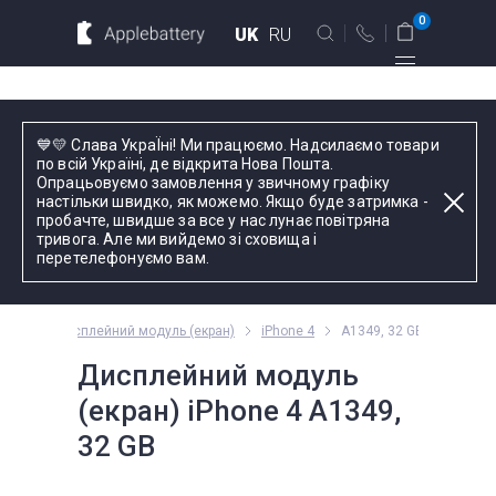
Для MacBook
Для смартфонов
0
UK
RU
Для планшетов
Київ
💙💛 Слава УкраЇні! Ми працюємо. Надсилаємо товари
вул. Голосіївська 17, оф. 104
по всій Україні, де відкрита Нова Пошта.
Опрацьовуємо замовлення у звичному графіку
+38 044 339 57 83
настільки швидко, як можемо. Якщо буде затримка -
Введіть назву пристрою, модель або серію
пробачте, швидше за все у нас лунає повітряна
тривога. Але ми вийдемо зі сховища і
Зворотний дзвінок
перетелефонуємо вам.
Пн-Пт:
9.00 - 19.00
Phone
Дисплейний модуль (екран)
iPhone 4
A1349, 32 GB
оформлення
замовлень
Дисплейний модуль
телефоном
(екран) iPhone 4 A1349,
32 GB
Комплектуючі