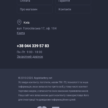
Оплата
Гарантія
Про магазин
Контакти
Київ
вул. Голосіївська 17, оф. 104
Карта
+38 044 339 57 83
Пн.-Пт.
9:00 - 18:00
Зворотний дзвінок
© 2010-2020. Applebattery.net
Усі види контенту: логотипи, назви ТМ і ТЗ, технології та інша
інформація, яка є власністю третіх осіб, у тому числі контент
торгових марок, є власністю їхніх законних правовласників.
Наш сайт не є власником цього контенту і використовує його
для ілюстрації та довідково-інформаційних цілей.