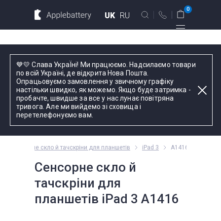
Для MacBook
Для смартфонов
0
UK
RU
Для планшетов
Київ
💙💛 Слава УкраЇні! Ми працюємо. Надсилаємо товари
вул. Голосіївська 17, оф. 104
по всій Україні, де відкрита Нова Пошта.
Опрацьовуємо замовлення у звичному графіку
+38 044 339 57 83
настільки швидко, як можемо. Якщо буде затримка -
Введіть назву пристрою, модель або серію
пробачте, швидше за все у нас лунає повітряна
тривога. Але ми вийдемо зі сховища і
Зворотний дзвінок
перетелефонуємо вам.
Пн-Пт:
9.00 - 19.00
Сенсорне скло й тачскріни для планшетів
iPad 3
A1416
оформлення
замовлень
Сенсорне скло й
телефоном
тачскріни для
планшетів iPad 3 A1416
Комплектуючі