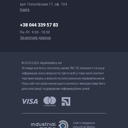
вул. Голосіївська 17, оф. 104
Карта
+38 044 339 57 83
Пн.-Пт.
9:00 - 18:00
Зворотний дзвінок
© 2010-2020. Applebattery.net
Усі види контенту: логотипи, назви ТМ і ТЗ, технології та інша
інформація, яка є власністю третіх осіб, у тому числі контент
торгових марок, є власністю їхніх законних правовласників.
Наш сайт не є власником цього контенту і використовує його
для ілюстрації та довідково-інформаційних цілей.
Сайт створено в
Industrial Media