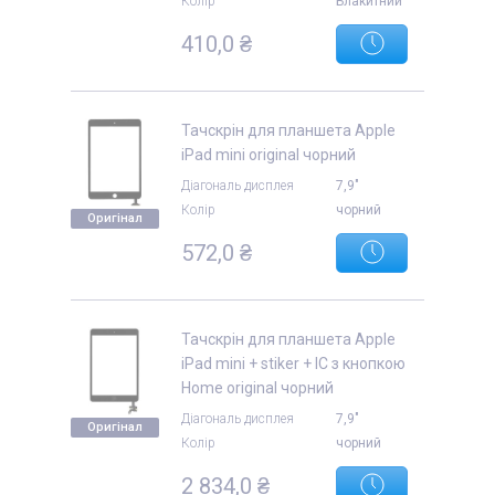
Колір
Блакитний
410,0 ₴
Тачскрін для планшета Apple
iPad mini original чорний
Діагональ дисплея
7,9"
Колір
чорний
Оригінал
572,0 ₴
Тачскрін для планшета Apple
iPad mini + stiker + IC з кнопкою
Home original чорний
Діагональ дисплея
7,9"
Оригінал
Колір
чорний
2 834,0 ₴