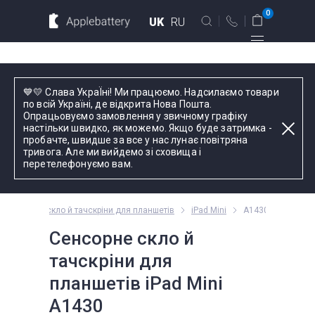
Для MacBook
Для смартфонов
0
UK
RU
Для планшетов
Київ
💙💛 Слава УкраЇні! Ми працюємо. Надсилаємо товари
вул. Голосіївська 17, оф. 104
по всій Україні, де відкрита Нова Пошта.
Опрацьовуємо замовлення у звичному графіку
+38 044 339 57 83
настільки швидко, як можемо. Якщо буде затримка -
Введіть назву пристрою, модель або серію
пробачте, швидше за все у нас лунає повітряна
тривога. Але ми вийдемо зі сховища і
Зворотний дзвінок
перетелефонуємо вам.
Пн-Пт:
9.00 - 19.00
Сенсорне скло й тачскріни для планшетів
iPad Mini
A1430
оформлення
замовлень
Сенсорне скло й
телефоном
тачскріни для
планшетів iPad Mini
Комплектуючі
A1430