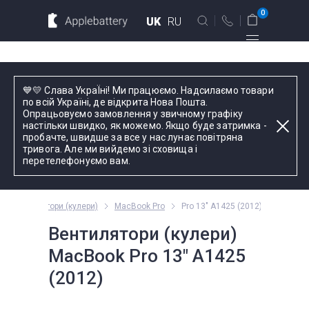
Для MacBook
Для смартфонов
0
UK
RU
Для планшетов
Київ
💙💛 Слава УкраЇні! Ми працюємо. Надсилаємо товари
вул. Голосіївська 17, оф. 104
по всій Україні, де відкрита Нова Пошта.
Опрацьовуємо замовлення у звичному графіку
+38 044 339 57 83
настільки швидко, як можемо. Якщо буде затримка -
Введіть назву пристрою, модель або серію
пробачте, швидше за все у нас лунає повітряна
тривога. Але ми вийдемо зі сховища і
Зворотний дзвінок
перетелефонуємо вам.
Пн-Пт:
9.00 - 19.00
Вентилятори (кулери)
MacBook Pro
Pro 13" A1425 (2012)
оформлення
замовлень
Вентилятори (кулери)
телефоном
MacBook Pro 13" A1425
(2012)
Комплектуючі