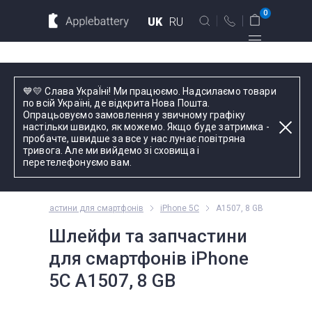
Для MacBook
Для смартфонов
0
UK
RU
Для планшетов
Київ
💙💛 Слава УкраЇні! Ми працюємо. Надсилаємо товари
вул. Голосіївська 17, оф. 104
по всій Україні, де відкрита Нова Пошта.
Опрацьовуємо замовлення у звичному графіку
+38 044 339 57 83
настільки швидко, як можемо. Якщо буде затримка -
Введіть назву пристрою, модель або серію
пробачте, швидше за все у нас лунає повітряна
тривога. Але ми вийдемо зі сховища і
Зворотний дзвінок
перетелефонуємо вам.
Пн-Пт:
9.00 - 19.00
йфи та запчастини для смартфонів
iPhone 5C
A1507, 8 GB
оформлення
замовлень
Шлейфи та запчастини
телефоном
для смартфонів iPhone
5C A1507, 8 GB
Комплектуючі