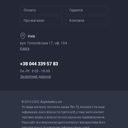
Оплата
Гарантія
Про магазин
Контакти
Київ
вул. Голосіївська 17, оф. 104
Карта
+38 044 339 57 83
Пн.-Пт.
9:00 - 18:00
Зворотний дзвінок
© 2010-2020. Applebattery.net
Усі види контенту: логотипи, назви ТМ і ТЗ, технології та інша
інформація, яка є власністю третіх осіб, у тому числі контент
торгових марок, є власністю їхніх законних правовласників.
Наш сайт не є власником цього контенту і використовує його
для ілюстрації та довідково-інформаційних цілей.