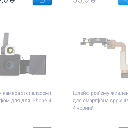
 камера зі спалахом і
Шлейф роз'єму живле
фом для для iPhone 4
для смартфона Apple i
4 чорний