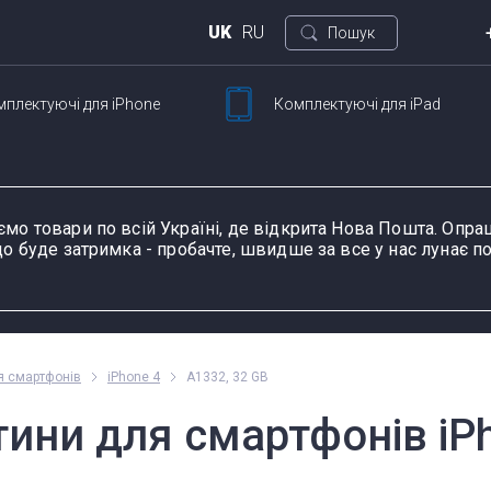
UK
RU
Пошук
мплектуючі
для iPhone
Комплектуючі
для iPad
Киї
ртфонов
Для планшетов
вул.
Петлі ноутбука
Шлейфи та запчастини
Сенсорне скло й
Зарядні пристрої та
Роз'єми живлення і
К
Ш
для смартфонів
тачскріни для
блоки живлення для
зарядки планшетів
н
ємо товари по всій Україні, де відкрита Нова Пошта. Оп
планшетів
ноутбука
о буде затримка - пробачте, швидше за все у нас лунає по
у пристрою, модель або серію
Пн-П
я смартфонів
iPhone 4
A1332, 32 GB
оформ
ини для смартфонів iPh