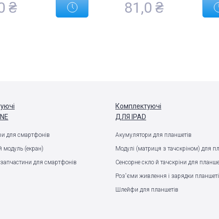
0 ₴
81,0 ₴
уючі
Комплектуючі
ONE
ДЛЯ IPAD
и для смартфонів
Акумулятори для планшетів
 модуль (екран)
Модулі (матриця з тачскріном) для п
запчастини для смартфонів
Сенсорне скло й тачскріни для планше
Роз'єми живлення і зарядки планшет
Шлейфи для планшетів