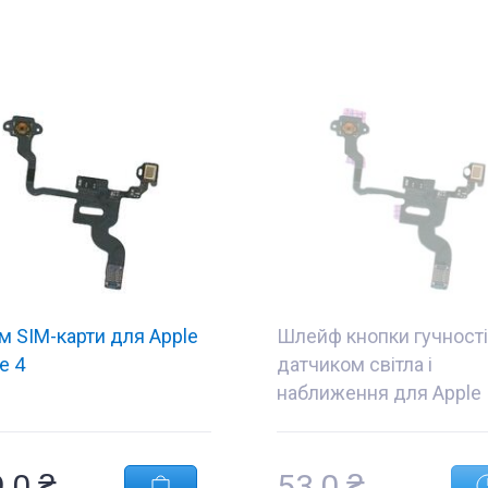
м SIM-карти для Apple
Шлейф кнопки гучності
e 4
датчиком світла і
наближення для Apple
iPhone 4
Комплектуючі
,0 ₴
53,0 ₴