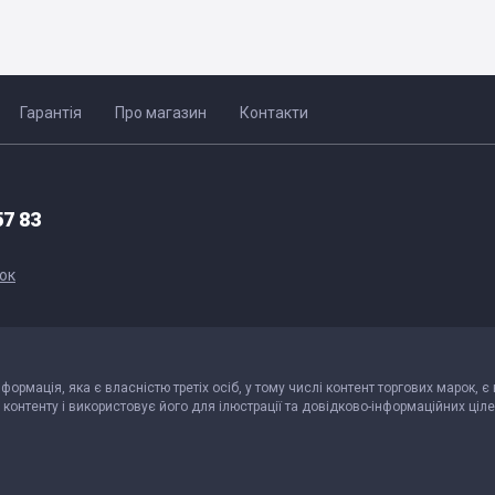
Гарантія
Про магазин
Контакти
57 83
ок
інформація, яка є власністю третіх осіб, у тому числі контент торгових марок, є
контенту і використовує його для ілюстрації та довідково-інформаційних ціле