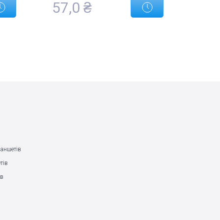
57,0 ₴
ланшетів
тів
ів