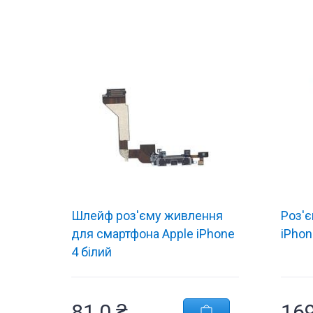
Шлейф роз'єму живлення
Роз'є
для смартфона Apple iPhone
iPhon
4 білий
туючі
Комплектуючі
81,0 ₴
169