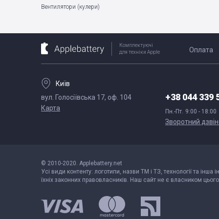
Вентилятори (кулери)
Комплектуючі
Оплата
для техніки Apple
Київ
+38 044 339 
вул. Голосіївська 17, оф. 104
Карта
Пн.-Пт.
9:00 - 18:00
Зворотний дзвін
© 2010-2020. Applebattery.net
Усі види контенту: логотипи, назви ТМ і ТЗ, технології та інша 
їхніх законних правовласників. Наш сайт не є власником цього 