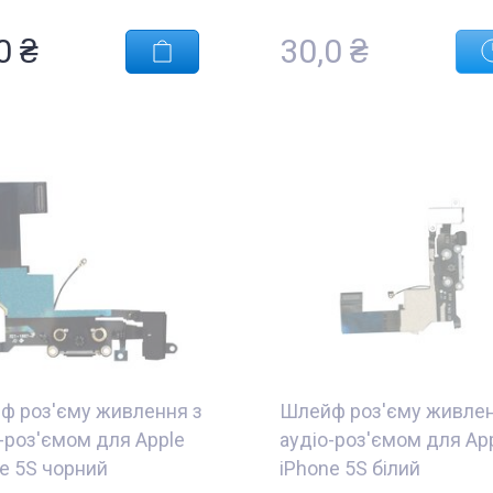
0 ₴
30,0 ₴
ф роз'єму живлення з
Шлейф роз'єму живлен
-роз'ємом для Apple
аудіо-роз'ємом для Ap
e 5S чорний
iPhone 5S білий