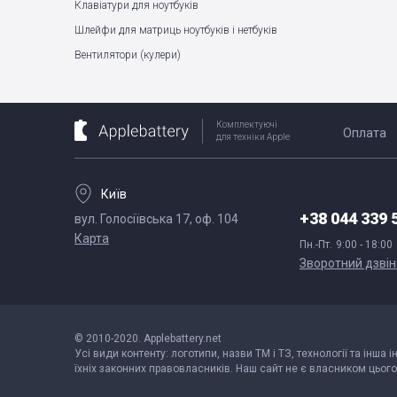
Клавіатури для ноутбуків
Шлейфи для матриць ноутбуків і нетбуків
Вентилятори (кулери)
Комплектуючі
Оплата
для техніки Apple
Київ
+38 044 339 
вул. Голосіївська 17, оф. 104
Карта
Пн.-Пт.
9:00 - 18:00
Зворотний дзвін
© 2010-2020. Applebattery.net
Усі види контенту: логотипи, назви ТМ і ТЗ, технології та інша 
їхніх законних правовласників. Наш сайт не є власником цього 