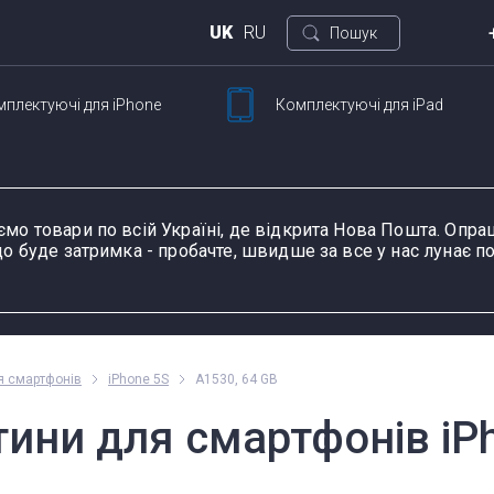
UK
RU
Пошук
мплектуючі
для iPhone
Комплектуючі
для iPad
Киї
ртфонов
Для планшетов
вул.
Петлі ноутбука
Шлейфи та запчастини
Сенсорне скло й
Зарядні пристрої та
Роз'єми живлення і
К
Ш
для смартфонів
тачскріни для
блоки живлення для
зарядки планшетів
н
ємо товари по всій Україні, де відкрита Нова Пошта. Оп
планшетів
ноутбука
о буде затримка - пробачте, швидше за все у нас лунає по
у пристрою, модель або серію
Пн-П
я смартфонів
iPhone 5S
A1530, 64 GB
оформ
ини для смартфонів iPh