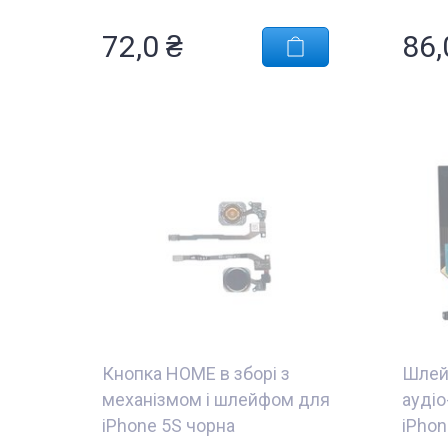
72,0 ₴
86,
Кнопка HOME в зборі з
Шлей
механізмом і шлейфом для
аудіо
iPhone 5S чорна
iPhon