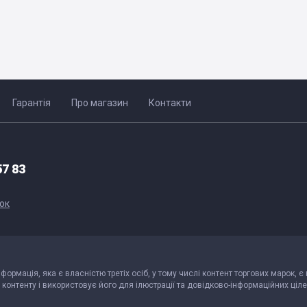
Гарантія
Про магазин
Контакти
57 83
ок
інформація, яка є власністю третіх осіб, у тому числі контент торгових марок, є
контенту і використовує його для ілюстрації та довідково-інформаційних ціле