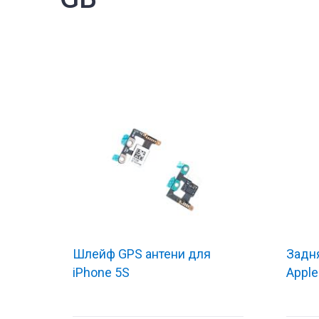
Шлейф GPS антени для
Задня
iPhone 5S
Apple
туючі
Комплектуючі