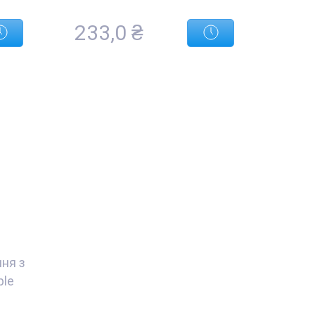
233,0 ₴
ня з
ple