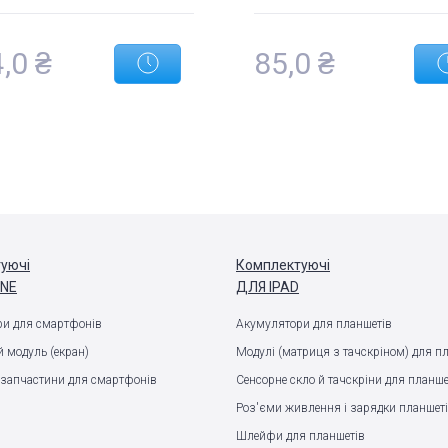
,0 ₴
85,0 ₴
уючі
Комплектуючі
ONE
ДЛЯ IPAD
и для смартфонів
Акумулятори для планшетів
 модуль (екран)
Модулі (матриця з тачскріном) для п
запчастини для смартфонів
Сенсорне скло й тачскріни для планше
Роз'єми живлення і зарядки планшет
Шлейфи для планшетів