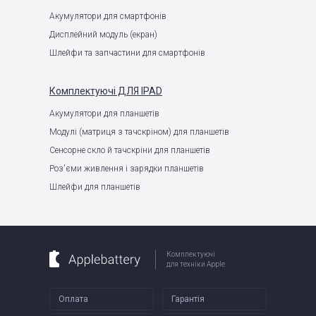
Акумулятори для смартфонів
Дисплейний модуль (екран)
Шлейфи та запчастини для смартфонів
Комплектуючі
ДЛЯ IPAD
Акумулятори для планшетів
Модулі (матриця з тачскріном) для планшетів
Сенсорне скло й тачскріни для планшетів
Роз'єми живлення і зарядки планшетів
Шлейфи для планшетів
Комплектуючі
для техніки Apple
Оплата
Гарантія