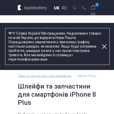
Для MacBook
Для смартфонов
0
UK
RU
Для планшетов
Київ
💙💛 Слава УкраЇні! Ми працюємо. Надсилаємо товари
вул. Голосіївська 17, оф. 104
по всій Україні, де відкрита Нова Пошта.
Опрацьовуємо замовлення у звичному графіку
+38 044 339 57 83
настільки швидко, як можемо. Якщо буде затримка -
Введіть назву пристрою, модель або серію
пробачте, швидше за все у нас лунає повітряна
тривога. Але ми вийдемо зі сховища і
Зворотний дзвінок
перетелефонуємо вам.
Пн-Пт:
9.00 - 19.00
Phone
Шлейфи та запчастини для смартфонів
iPhone 8 Plus
оформлення
замовлень
Шлейфи та запчастини
телефоном
для смартфонів iPhone 8
Plus
Комплектуючі