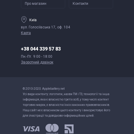
Про магазин
Контакти
Київ
вул. Голосіївська 17, оф. 104
Карта
+38 044 339 57 83
Пн.-Пт.
9:00 - 18:00
Зворотний дзвінок
© 2010-2020. Applebattery.net
Усі види контенту: логотипи, назви ТМ і ТЗ, технології та інша
інформація, яка є власністю третіх осіб, у тому числі контент
торгових марок, є власністю їхніх законних правовласників.
Наш сайт не є власником цього контенту і використовує його
для ілюстрації та довідково-інформаційних цілей.