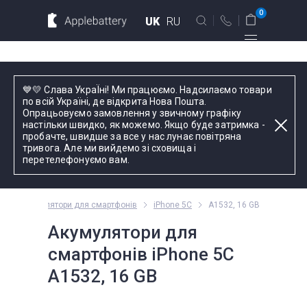
Для MacBook
Для смартфонов
0
UK
RU
Для планшетов
Київ
💙💛 Слава УкраЇні! Ми працюємо. Надсилаємо товари
вул. Голосіївська 17, оф. 104
по всій Україні, де відкрита Нова Пошта.
Опрацьовуємо замовлення у звичному графіку
+38 044 339 57 83
настільки швидко, як можемо. Якщо буде затримка -
Введіть назву пристрою, модель або серію
пробачте, швидше за все у нас лунає повітряна
тривога. Але ми вийдемо зі сховища і
Зворотний дзвінок
перетелефонуємо вам.
Пн-Пт:
9.00 - 19.00
ne
Акумулятори для смартфонів
iPhone 5C
A1532, 16 GB
оформлення
замовлень
Акумулятори для
телефоном
смартфонів iPhone 5C
A1532, 16 GB
Комплектуючі