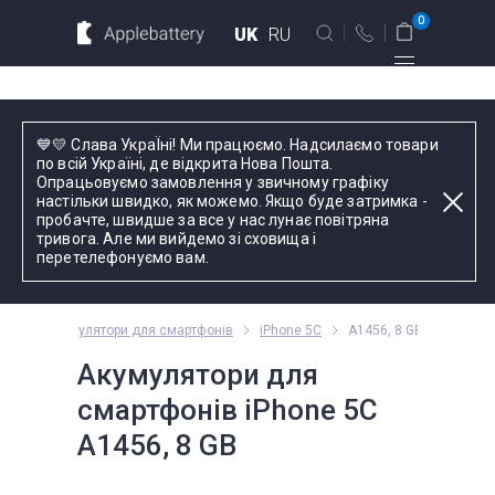
Для MacBook
Для смартфонов
0
UK
RU
Для планшетов
Київ
💙💛 Слава УкраЇні! Ми працюємо. Надсилаємо товари
вул. Голосіївська 17, оф. 104
по всій Україні, де відкрита Нова Пошта.
Опрацьовуємо замовлення у звичному графіку
+38 044 339 57 83
настільки швидко, як можемо. Якщо буде затримка -
Введіть назву пристрою, модель або серію
пробачте, швидше за все у нас лунає повітряна
тривога. Але ми вийдемо зі сховища і
Зворотний дзвінок
перетелефонуємо вам.
Пн-Пт:
9.00 - 19.00
one
Акумулятори для смартфонів
iPhone 5C
A1456, 8 GB
оформлення
замовлень
Акумулятори для
телефоном
смартфонів iPhone 5C
A1456, 8 GB
Комплектуючі