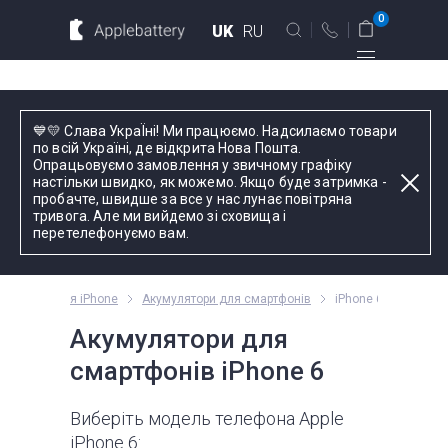
Для MacBook
Для смартфонов
0
UK
RU
Для планшетов
Київ
💙💛 Слава УкраЇні! Ми працюємо. Надсилаємо товари
вул. Голосіївська 17, оф. 104
по всій Україні, де відкрита Нова Пошта.
Опрацьовуємо замовлення у звичному графіку
+38 044 339 57 83
настільки швидко, як можемо. Якщо буде затримка -
Введіть назву пристрою, модель або серію
пробачте, швидше за все у нас лунає повітряна
тривога. Але ми вийдемо зі сховища і
Зворотний дзвінок
перетелефонуємо вам.
Пн-Пт:
9.00 - 19.00
лектуючі для iPhone
Акумулятори для смартфонів
iPhone 6
оформлення
замовлень
Акумулятори для
телефоном
смартфонів iPhone 6
Комплектуючі
Виберіть модель телефона Apple
iPhone 6: