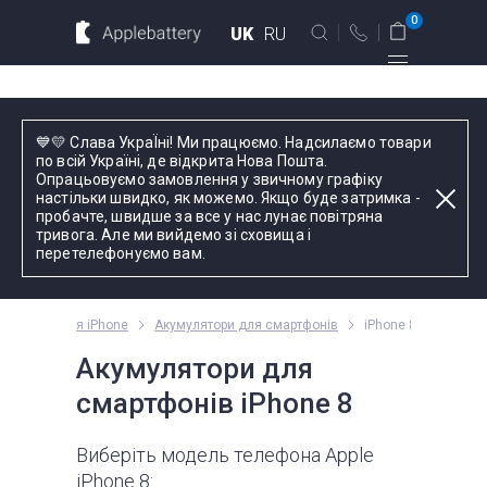
Для MacBook
Для смартфонов
0
UK
RU
Для планшетов
Київ
💙💛 Слава УкраЇні! Ми працюємо. Надсилаємо товари
вул. Голосіївська 17, оф. 104
по всій Україні, де відкрита Нова Пошта.
Опрацьовуємо замовлення у звичному графіку
+38 044 339 57 83
настільки швидко, як можемо. Якщо буде затримка -
Введіть назву пристрою, модель або серію
пробачте, швидше за все у нас лунає повітряна
тривога. Але ми вийдемо зі сховища і
Зворотний дзвінок
перетелефонуємо вам.
Пн-Пт:
9.00 - 19.00
лектуючі для iPhone
Акумулятори для смартфонів
iPhone 8
оформлення
замовлень
Акумулятори для
телефоном
смартфонів iPhone 8
Комплектуючі
Виберіть модель телефона Apple
iPhone 8: