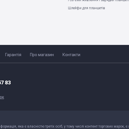
Роз'єми живлення і зарядки планшет
Шлейфи для планшетів
Гарантія
Про магазин
Контакти
57 83
ок
інформація, яка є власністю третіх осіб, у тому числі контент торгових марок, є