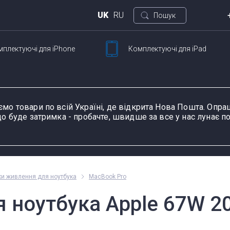
UK
RU
Пошук
мплектуючі
для iPhone
Комплектуючі
для iPad
Киї
ртфонов
Для планшетов
вул.
Петлі ноутбука
Шлейфи та запчастини
Сенсорне скло й
Зарядні пристрої та
Роз'єми живлення і
К
Ш
для смартфонів
тачскріни для
блоки живлення для
зарядки планшетів
н
ємо товари по всій Україні, де відкрита Нова Пошта. Оп
планшетів
ноутбука
о буде затримка - пробачте, швидше за все у нас лунає по
у пристрою, модель або серію
Пн-П
оки живлення для ноутбука
MacBook Pro
оформ
 ноутбука Apple 67W 20