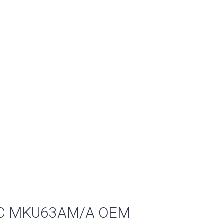
pe-C MKU63AM/A OEM