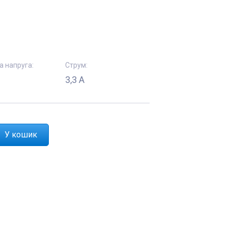
а напруга:
Струм:
3,3 А