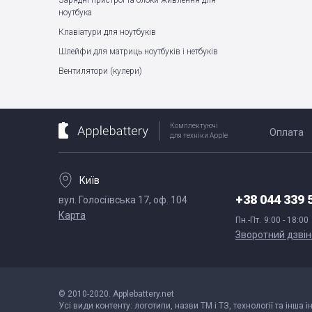
Зарядні пристрої та блоки живлення для
ноутбука
Клавіатури для ноутбуків
Шлейфи для матриць ноутбуків і нетбуків
Вентилятори (кулери)
Комплектуючі
Оплата
для техніки Apple
Київ
+38 044 339 
вул. Голосіївська 17, оф. 104
Карта
Пн.-Пт.
9:00 - 18:00
Зворотний дзвін
© 2010-2020. Applebattery.net
Усі види контенту: логотипи, назви ТМ і ТЗ, технології та інша 