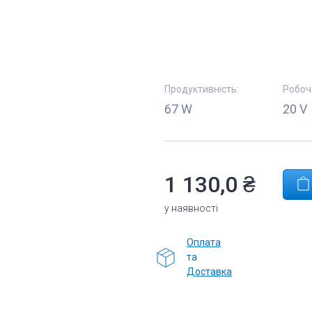
Продуктивність:
Робоч
67 W
20 V
1 130,0 ₴
у наявності
Оплата
та
Доставка
Комплектуючі