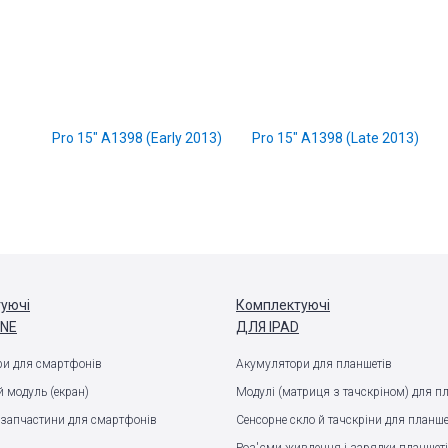
Pro 15" A1398 (Early 2013)
Pro 15" A1398 (Late 2013)
уючі
Комплектуючі
ONE
ДЛЯ IPAD
и для смартфонів
Акумулятори для планшетів
 модуль (екран)
Модулі (матриця з тачскріном) для п
запчастини для смартфонів
Сенсорне скло й тачскріни для планше