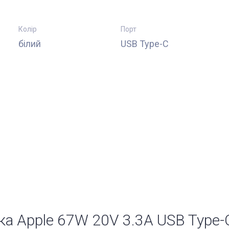
Колір
Порт
білий
USB Type-C
ука Apple 67W 20V 3.3A USB Ty