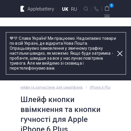
Для MacBook
Для смартфонов
0
UK
RU
Для планшетов
Київ
💙💛 Слава УкраЇні! Ми працюємо. Надсилаємо товари
вул. Голосіївська 17, оф. 104
по всій Україні, де відкрита Нова Пошта.
Опрацьовуємо замовлення у звичному графіку
+38 044 339 57 83
настільки швидко, як можемо. Якщо буде затримка -
Введіть назву пристрою, модель або серію
пробачте, швидше за все у нас лунає повітряна
тривога. Але ми вийдемо зі сховища і
Зворотний дзвінок
перетелефонуємо вам.
Пн-Пт:
9.00 - 19.00
Phone
Шлейфи та запчастини для смартфонів
iPhone 6 Plus
оформлення
замовлень
Шлейф кнопки
телефоном
ввімкнення та кнопки
гучності для Apple
Комплектуючі
iPhone 6 Plus