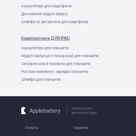
Акумулятори для смартфонів
Дисплейний модуль (екран)
Шлейфи та запчастини для смартфонів
Комплектуючі
ДЛЯ IPAD
Акумулятори для планшетів
Модулі (матриця з тачскріном) для планшетів
Сенсорне скло й тачскріни для планшетів
Роз'єми живлення і зарядки планшетів
Шлейфи для планшетів
Комплектуючі
для техніки Apple
Оплата
Гарантія