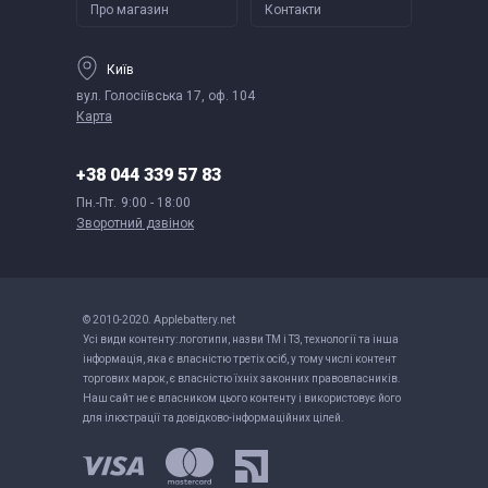
Про магазин
Контакти
Київ
вул. Голосіївська 17, оф. 104
Карта
+38 044 339 57 83
Пн.-Пт.
9:00 - 18:00
Зворотний дзвінок
© 2010-2020. Applebattery.net
Усі види контенту: логотипи, назви ТМ і ТЗ, технології та інша
інформація, яка є власністю третіх осіб, у тому числі контент
торгових марок, є власністю їхніх законних правовласників.
Наш сайт не є власником цього контенту і використовує його
для ілюстрації та довідково-інформаційних цілей.